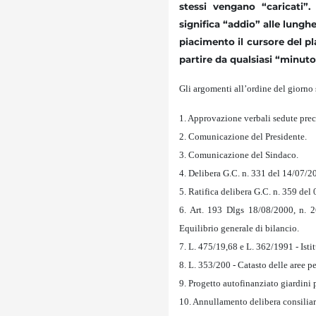
stessi vengano “caricati”.
significa “addio” alle lungh
piacimento il cursore del pl
partire da qualsiasi “minuto
Gli argomenti all’ordine del giorno 
1. Approvazione verbali sedute prec
2. Comunicazione del Presidente.
3. Comunicazione del Sindaco.
4. Delibera G.C. n. 331 del 14/07/2
5. Ratifica delibera G.C. n. 359 del
6. Art. 193 Dlgs 18/08/2000, n. 2
Equilibrio generale di bilancio.
7. L. 475/19,68 e L. 362/1991 - Istit
8. L. 353/200 - Catasto delle aree p
9. Progetto autofinanziato giardin
10. Annullamento delibera consiliar