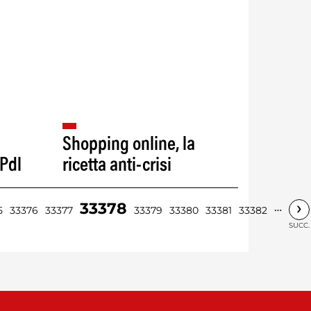
Shopping online, la
 Pdl
ricetta anti-crisi
›
33378
…
5
33376
33377
33379
33380
33381
33382
SUCC.