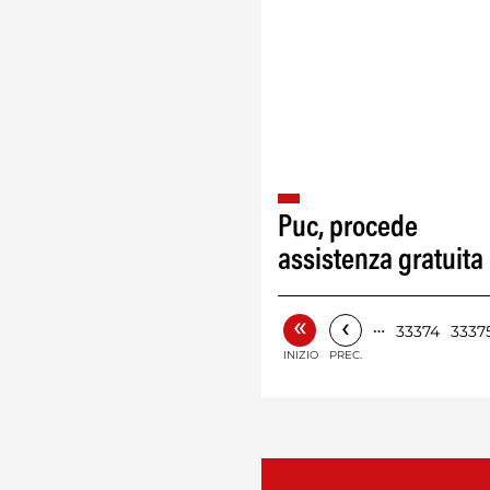
Puc, procede
assistenza gratuita
«
‹
…
33374
3337
INIZIO
PREC.