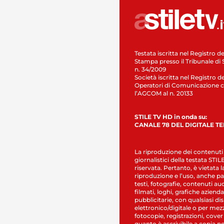
Testata iscritta nel Registro de
Stampa presso il Tribunale di 
n. 34/2009
Società iscritta nel Registro de
Operatori di Comunicazione c
l’AGCOM al n. 20133
STILE TV HD in onda su:
CANALE 78 DEL DIGITALE T
La riproduzione dei contenuti
giornalistici della testata STI
riservata. Pertanto, è vietata l
riproduzione e l’uso, anche par
testi, fotografie, contenuti au
filmati, loghi, grafiche aziendal
pubblicitarie, con qualsiasi di
elettronico/digitale o per mez
fotocopie, registrazioni, cover
quanto è ascrivibile a copia n