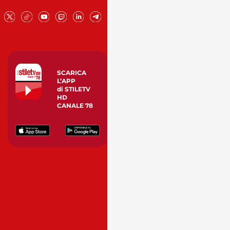
SCARICA
L’APP
di STILETV
HD
CANALE 78