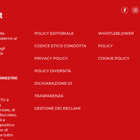
lla
POLICY EDITORIALE
WHISTLEBLOWER
Salerno al
CODICE ETICO CONDOTTA
POLICY
gli
/o
PRIVACY POLICY
COOKIE POLICY
POLICY DIVERSITÀ
ERRESTRE
DICHIARAZIONE DI
TRASPARENZA
LETV è
a
GESTIONE DEI RECLAMI
ziale, di
dio/video,
i e
spositivo
zo di
 e tutto
on