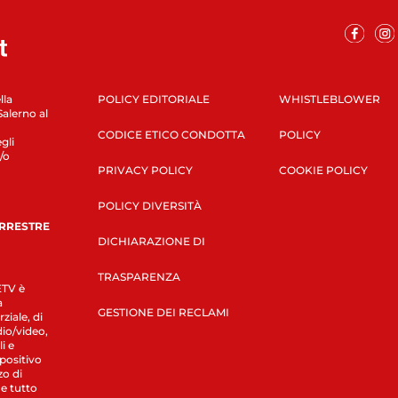
lla
POLICY EDITORIALE
WHISTLEBLOWER
Salerno al
CODICE ETICO CONDOTTA
POLICY
gli
/o
PRIVACY POLICY
COOKIE POLICY
POLICY DIVERSITÀ
ERRESTRE
DICHIARAZIONE DI
TRASPARENZA
LETV è
a
GESTIONE DEI RECLAMI
ziale, di
dio/video,
i e
spositivo
zo di
 e tutto