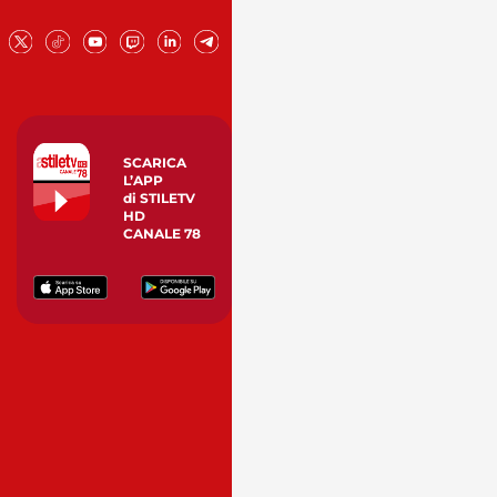
SCARICA
L’APP
di STILETV
HD
CANALE 78