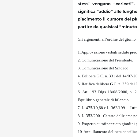
stessi vengano “caricati”.
significa “addio” alle lungh
piacimento il cursore del pl
partire da qualsiasi “minuto
Gli argomenti all’ordine del giorno 
1. Approvazione verbali sedute prec
2. Comunicazione del Presidente.
3. Comunicazione del Sindaco.
4. Delibera G.C. n. 331 del 14/07/2
5. Ratifica delibera G.C. n. 359 del
6. Art. 193 Dlgs 18/08/2000, n. 2
Equilibrio generale di bilancio.
7. L. 475/19,68 e L. 362/1991 - Istit
8. L. 353/200 - Catasto delle aree p
9. Progetto autofinanziato giardin
10. Annullamento delibera consiliar