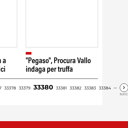
a a
"Pegaso", Procura Vallo
ci
indaga per truffa
›
33380
…
7
33378
33379
33381
33382
33383
33384
SUCC