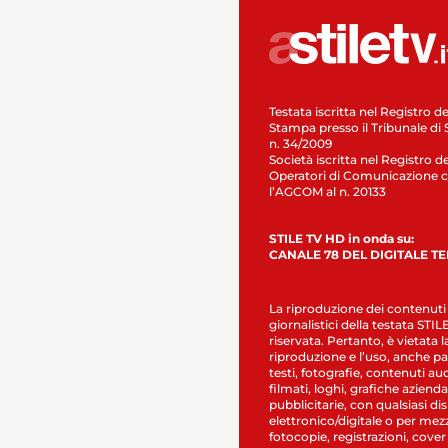
Testata iscritta nel Registro de
Stampa presso il Tribunale di 
n. 34/2009
Società iscritta nel Registro de
Operatori di Comunicazione c
l’AGCOM al n. 20133
STILE TV HD in onda su:
CANALE 78 DEL DIGITALE T
La riproduzione dei contenuti
giornalistici della testata STI
riservata. Pertanto, è vietata l
riproduzione e l’uso, anche par
testi, fotografie, contenuti au
filmati, loghi, grafiche aziendal
pubblicitarie, con qualsiasi di
elettronico/digitale o per mez
fotocopie, registrazioni, cover