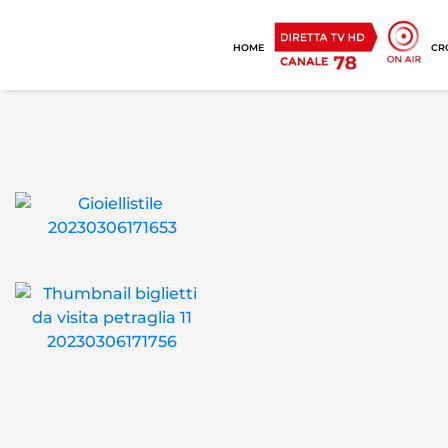
HOME
CR