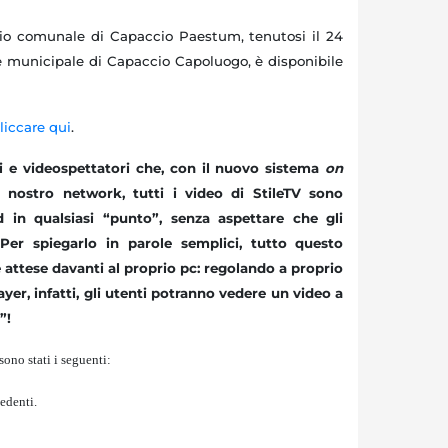
lio comunale di Capaccio Paestum, tenutosi il 24
e municipale di Capaccio Capoluogo, è disponibile
liccare qui
.
ti e videospettatori che, con il nuovo sistema
on
 nostro network, tutti i video di StileTV sono
d in qualsiasi “punto”, senza aspettare che gli
 Per spiegarlo in parole semplici, tutto questo
e attese davanti al proprio pc: regolando a proprio
ayer, infatti, gli utenti potranno vedere un video a
”!
sono stati i seguenti:
edenti.