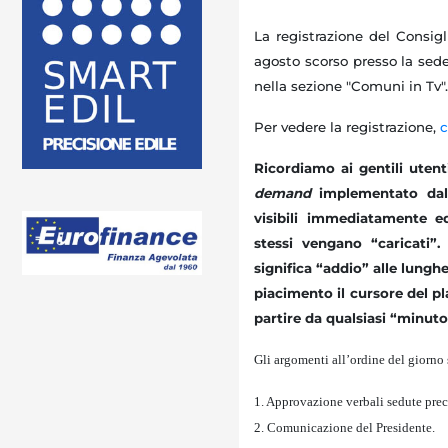
La registrazione del Consig
agosto scorso presso la sed
nella sezione "Comuni in Tv".
Per vedere la registrazione,
c
Ricordiamo ai gentili uten
demand
implementato dal
visibili immediatamente e
stessi vengano “caricati”.
significa “addio” alle lungh
piacimento il cursore del pl
partire da qualsiasi “minuto
Gli argomenti all’ordine del giorno 
1. Approvazione verbali sedute prec
2. Comunicazione del Presidente.