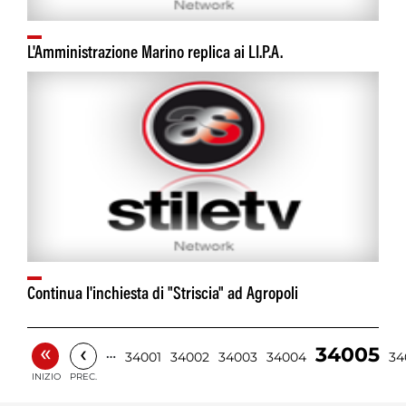
L'Amministrazione Marino replica ai LI.P.A.
Continua l'inchiesta di "Striscia" ad Agropoli
«
‹
34005
…
34001
34002
34003
34004
34
INIZIO
PREC.