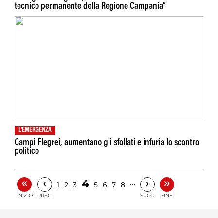
tecnico permanente della Regione Campania”
L'EMERGENZA
Campi Flegrei, aumentano gli sfollati e infuria lo scontro
politico
«
»
‹
›
4
…
1
2
3
5
6
7
8
INIZIO
PREC.
SUCC.
FINE