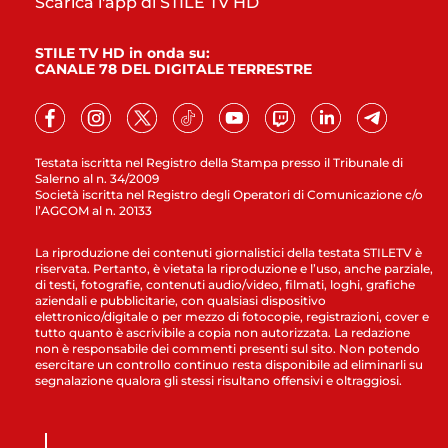
Scarica l'app di STILE TV HD
STILE TV HD in onda su:
CANALE 78 DEL DIGITALE TERRESTRE
Testata iscritta nel Registro della Stampa presso il Tribunale di
Salerno al n. 34/2009
Società iscritta nel Registro degli Operatori di Comunicazione c/o
l’AGCOM al n. 20133
La riproduzione dei contenuti giornalistici della testata STILETV è
riservata. Pertanto, è vietata la riproduzione e l’uso, anche parziale,
di testi, fotografie, contenuti audio/video, filmati, loghi, grafiche
aziendali e pubblicitarie, con qualsiasi dispositivo
elettronico/digitale o per mezzo di fotocopie, registrazioni, cover e
tutto quanto è ascrivibile a copia non autorizzata. La redazione
non è responsabile dei commenti presenti sul sito. Non potendo
esercitare un controllo continuo resta disponibile ad eliminarli su
segnalazione qualora gli stessi risultano offensivi e oltraggiosi.