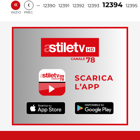
«
‹
12394
…
12390
12391
12392
12393
12395
INIZIO
PREC.
SCARICA
L’APP