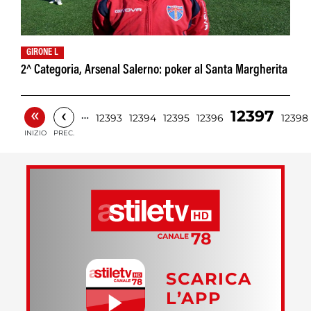
GIRONE L
2^ Categoria, Arsenal Salerno: poker al Santa Margherita
«
‹
12397
…
12393
12394
12395
12396
12398
INIZIO
PREC.
SCARICA
L’APP