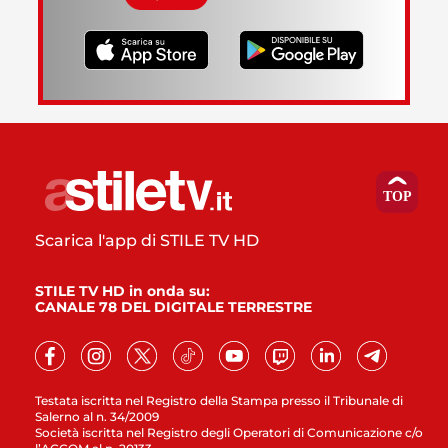
Scarica l'app di STILE TV HD
STILE TV HD in onda su:
CANALE 78 DEL DIGITALE TERRESTRE
Testata iscritta nel Registro della Stampa presso il Tribunale di
Salerno al n. 34/2009
Società iscritta nel Registro degli Operatori di Comunicazione c/o