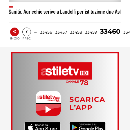
Sanità, Auricchio scrive a Landolfi per istituzione due Asl
«
‹
33460
…
33456
33457
33458
33459
33
INIZIO
PREC.
SCARICA
L’APP