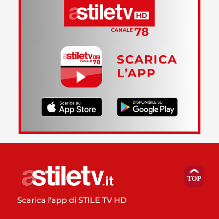
SCARICA
L’APP
Scarica l'app di STILE TV HD