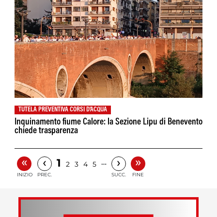
TUTELA PREVENTIVA CORSI D'ACQUA
Inquinamento fiume Calore: la Sezione Lipu di Benevento
chiede trasparenza
«
»
‹
›
1
…
2
3
4
5
INIZIO
PREC.
SUCC.
FINE