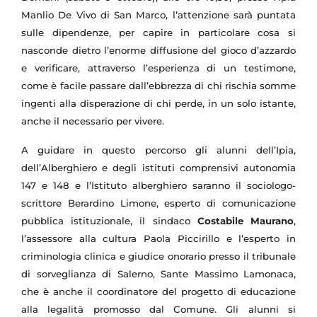
Manlio De Vivo di San Marco, l’attenzione sarà puntata
sulle dipendenze, per capire in particolare cosa si
nasconde dietro l’enorme diffusione del gioco d’azzardo
e verificare, attraverso l’esperienza di un testimone,
come è facile passare dall’ebbrezza di chi rischia somme
ingenti alla disperazione di chi perde, in un solo istante,
anche il necessario per vivere.
A guidare in questo percorso gli alunni dell’Ipia,
dell’Alberghiero e degli istituti comprensivi autonomia
147 e 148 e l’Istituto alberghiero saranno il sociologo-
scrittore Berardino Limone, esperto di comunicazione
pubblica istituzionale, il sindaco
Costabile Maurano
,
l’assessore alla cultura Paola Piccirillo e l’esperto in
criminologia clinica e giudice onorario presso il tribunale
di sorveglianza di Salerno, Sante Massimo Lamonaca,
che è anche il coordinatore del progetto di educazione
alla legalità promosso dal Comune. Gli alunni si