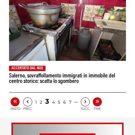
ACCERTATO DAL NOS
Salerno, sovraffollamento immigrati in immobile del
centro storico: scatta lo sgombero
«
»
‹
›
3
…
1
2
4
5
6
7
INIZIO
PREC.
SUCC.
FINE