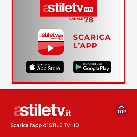
SCARICA
L’APP
Scarica l'app di STILE TV HD