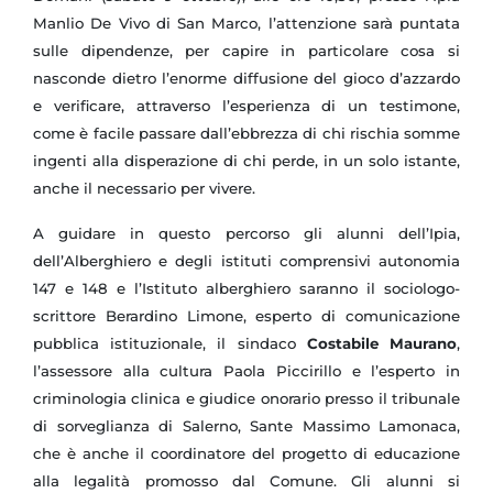
Manlio De Vivo di San Marco, l’attenzione sarà puntata
sulle dipendenze, per capire in particolare cosa si
nasconde dietro l’enorme diffusione del gioco d’azzardo
e verificare, attraverso l’esperienza di un testimone,
come è facile passare dall’ebbrezza di chi rischia somme
ingenti alla disperazione di chi perde, in un solo istante,
anche il necessario per vivere.
A guidare in questo percorso gli alunni dell’Ipia,
dell’Alberghiero e degli istituti comprensivi autonomia
147 e 148 e l’Istituto alberghiero saranno il sociologo-
scrittore Berardino Limone, esperto di comunicazione
pubblica istituzionale, il sindaco
Costabile Maurano
,
l’assessore alla cultura Paola Piccirillo e l’esperto in
criminologia clinica e giudice onorario presso il tribunale
di sorveglianza di Salerno, Sante Massimo Lamonaca,
che è anche il coordinatore del progetto di educazione
alla legalità promosso dal Comune. Gli alunni si