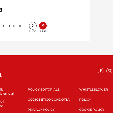
a
»
›
7
…
8
9
10
11
SUCC.
FINE
lla
POLICY EDITORIALE
WHISTLEBLOWER
Salerno al
CODICE ETICO CONDOTTA
POLICY
gli
/o
PRIVACY POLICY
COOKIE POLICY