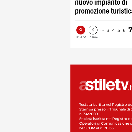
nuovo impianto di
promozione turistic
«
‹
…
3
4
5
6
INIZIO
PREC.
Testata iscritta nel Registro de
Stampa presso il Tribunale di 
n. 34/2009
Società iscritta nel Registro de
Operatori di Comunicazione c
l’AGCOM al n. 20133