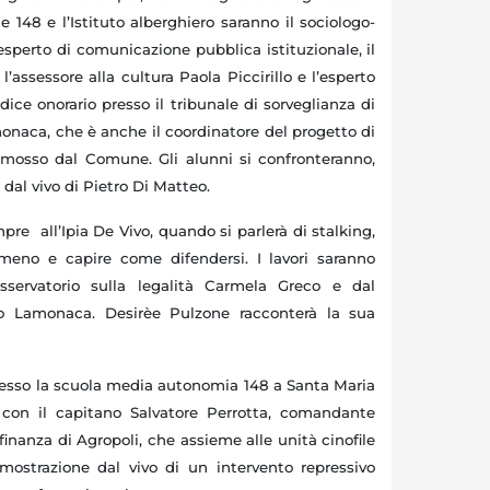
148 e l’Istituto alberghiero saranno il sociologo-
esperto di comunicazione pubblica istituzionale, il
, l’assessore alla cultura Paola Piccirillo e l’esperto
dice onorario presso il tribunale di sorveglianza di
naca, che è anche il coordinatore del progetto di
omosso dal Comune. Gli alunni si confronteranno,
 dal vivo di Pietro Di Matteo.
re all’Ipia De Vivo, quando si parlerà di stalking,
meno e capire come difendersi. I lavori saranno
’osservatorio sulla legalità Carmela Greco e dal
o Lamonaca. Desirèe Pulzone racconterà la sua
presso la scuola media autonomia
148 a
Santa Maria
 con il capitano Salvatore Perrotta, comandante
inanza di Agropoli, che assieme alle unità cinofile
mostrazione dal vivo di un intervento repressivo