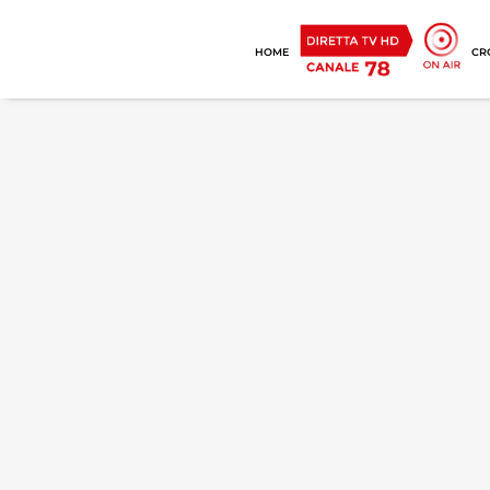
HOME
CR