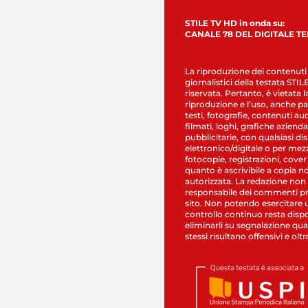
STILE TV HD in onda su:
CANALE 78 DEL DIGITALE T
La riproduzione dei contenuti
giornalistici della testata STI
riservata. Pertanto, è vietata l
riproduzione e l’uso, anche par
testi, fotografie, contenuti au
filmati, loghi, grafiche aziendal
pubblicitarie, con qualsiasi di
elettronico/digitale o per mez
fotocopie, registrazioni, cover
quanto è ascrivibile a copia n
autorizzata. La redazione non
responsabile dei commenti pr
sito. Non potendo esercitare 
controllo continuo resta dispo
eliminarli su segnalazione qual
stessi risultano offensivi e oltr