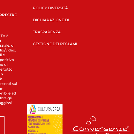
POLICY DIVERSITÀ
ERRESTRE
DICHIARAZIONE DI
TRASPARENZA
LETV è
a
GESTIONE DEI RECLAMI
ziale, di
dio/video,
i e
spositivo
zo di
 e tutto
on
 è
esenti sul
un
nibile ad
ora gli
aggiosi.