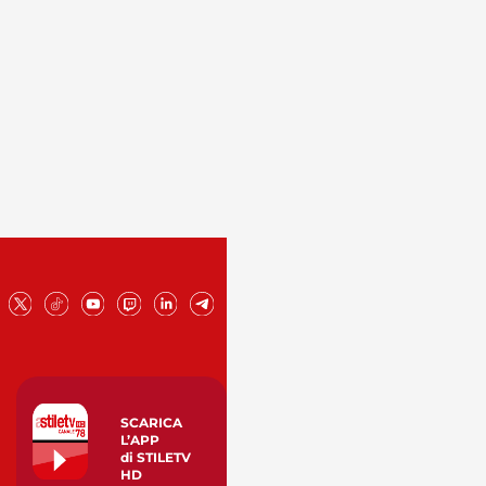
SCARICA
L’APP
di STILETV
HD