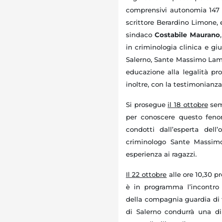
comprensivi autonomia 147 e 
scrittore Berardino Limone, 
sindaco
Costabile Maurano
in criminologia clinica e giu
Salerno, Sante Massimo Lamo
educazione alla legalità pr
inoltre, con la testimonianza
Si prosegue
il 18 ottobre
semp
per conoscere questo feno
condotti dall’esperta dell
criminologo Sante Massim
esperienza ai ragazzi.
Il 22 ottobre
alle ore 10,30 
è in programma l’incontro
della compagnia guardia di f
di Salerno condurrà una di