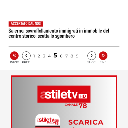
ACCERTATO DAL NOS
Salerno, sovraffollamento immigrati in immobile del
centro storico: scatta lo sgombero
«
»
‹
›
5
…
1
2
3
4
6
7
8
9
INIZIO
PREC.
SUCC.
FINE
SCARICA