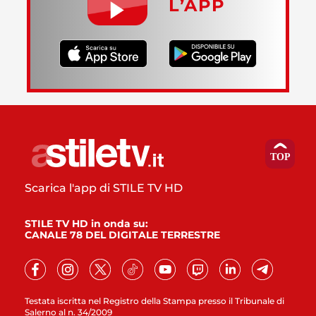
L’APP
Scarica l'app di STILE TV HD
STILE TV HD in onda su:
CANALE 78 DEL DIGITALE TERRESTRE
Testata iscritta nel Registro della Stampa presso il Tribunale di
Salerno al n. 34/2009