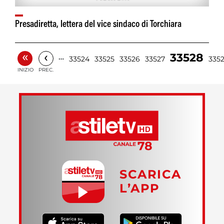
Presadiretta, lettera del vice sindaco di Torchiara
«
‹
33528
…
33524
33525
33526
33527
335
INIZIO
PREC.
SCARICA
L’APP