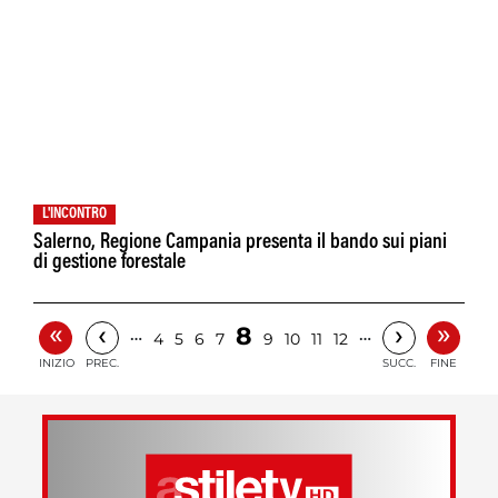
L'INCONTRO
Salerno, Regione Campania presenta il bando sui piani
di gestione forestale
«
»
‹
›
8
…
…
4
5
6
7
9
10
11
12
INIZIO
PREC.
SUCC.
FINE