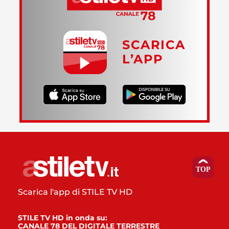
SCARICA
L’APP
Scarica l'app di STILE TV HD
STILE TV HD in onda su:
CANALE 78 DEL DIGITALE TERRESTRE