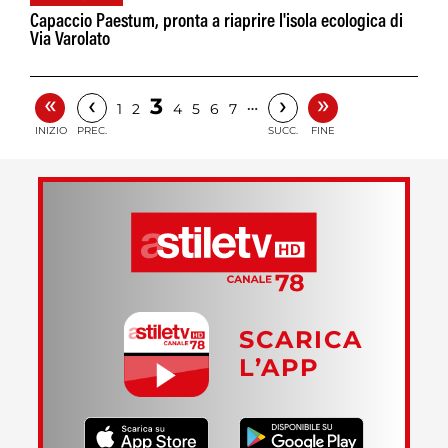
Capaccio Paestum, pronta a riaprire l'isola ecologica di
Via Varolato
«
»
‹
›
3
…
1
2
4
5
6
7
INIZIO
PREC.
SUCC.
FINE
SCARICA
L’APP