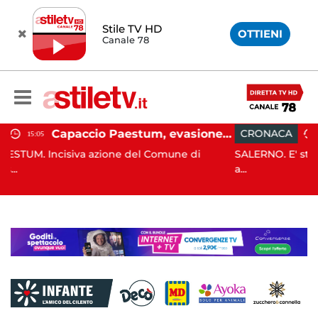
Stile TV HD
OTTIENI
Canale 78
Capaccio Paestum, evasione tassa di soggiorno: scoperte 49 strutture fantasma, elevate 132 sanzioni
CRONACA
13:55
 del Comune di
SALERNO. E' stato scoperto solo all'alba,
a...