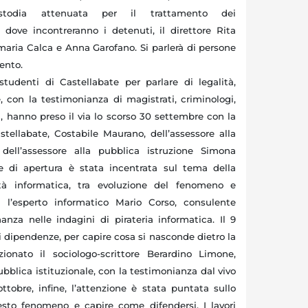
custodia attenuata per il trattamento dei
, dove incontreranno i detenuti, il direttore Rita
aria Calca e Anna Garofano. Si parlerà di persone
vento.
tudenti di Castellabate per parlare di legalità,
e, con la testimonianza di magistrati, criminologi,
gi, hanno preso il via lo scorso 30 settembre con la
tellabate, Costabile Maurano, dell’assessore alla
 dell’assessore alla pubblica istruzione Simona
e di apertura è stata incentrata sul tema della
lità informatica, tra evoluzione del fenomeno e
n l’esperto informatico Mario Corso, consulente
anza nelle indagini di pirateria informatica. Il 9
di dipendenze, per capire cosa si nasconde dietro la
ionato il sociologo-scrittore Berardino Limone,
blica istituzionale, con la testimonianza dal vivo
ottobre, infine, l’attenzione è stata puntata sullo
esto fenomeno e capire come difendersi. I lavori