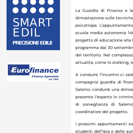
La Guardia di Finanza e l
dimostrazione sulle tecniche 
psicotrope. L’appuntament
scuola media autonomia
14
progetto di educazione alla
programma dal 30 settembre 
del territorio. Nel compless
attualità, come lo stalking, l
A condurre l’incontro ci sar
compagnia guardia di finanz
Salerno condurrà una dimost
presente l’esperto in crimino
di sorveglianza di Sale
coordinatore del progetto.
I prossimi appuntamenti s
studenti dell’Ipia e delle au