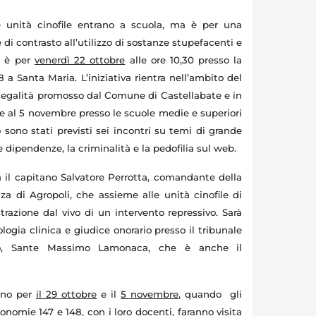
e unità cinofile entrano a scuola, ma è per una
di contrasto all’utilizzo di sostanze stupefacenti e
o è per
venerdì 22 ottobre
alle ore 10,30 presso la
8 a
Santa Maria. L’iniziativa rientra nell’ambito del
 legalità promosso dal Comune di Castellabate e in
al 5 novembre presso le scuole medie e superiori
o sono stati previsti sei incontri su temi di grande
e dipendenze, la criminalità e la pedofilia sul web.
à il capitano Salvatore Perrotta, comandante della
a di Agropoli, che assieme alle unità cinofile di
razione dal vivo di un intervento repressivo. Sarà
logia clinica e giudice onorario presso il tribunale
rno, Sante Massimo Lamonaca, che è anche il
ono per
il
29 ottobre
e il
5 novembre
, quando gli
tonomie 147 e 148, con i loro docenti, faranno visita