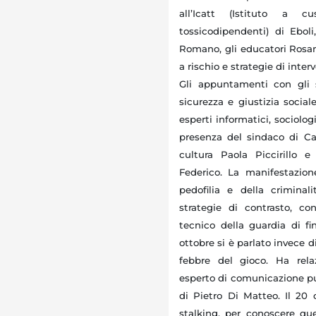
all’Icatt (Istituto a 
tossicodipendenti) di Eboli
Romano, gli educatori Rosam
a rischio e strategie di inter
Gli appuntamenti con gli s
sicurezza e giustizia social
esperti informatici, sociolo
presenza del sindaco di Cas
cultura Paola Piccirillo e
Federico. La manifestazion
pedofilia e della crimina
strategie di contrasto, co
tecnico della guardia di fin
ottobre si è parlato invece 
febbre del gioco. Ha relaz
esperto di comunicazione pub
di Pietro Di Matteo.
Il 20 
stalking, per conoscere qu