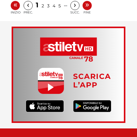
«
»
‹
›
1
…
2
3
4
5
INIZIO
PREC.
SUCC.
FINE
SCARICA
L’APP