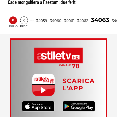
Cade mongolfiera a Paestum: due feriti
«
‹
34063
…
34059
34060
34061
34062
34
INIZIO
PREC.
SCARICA
L’APP