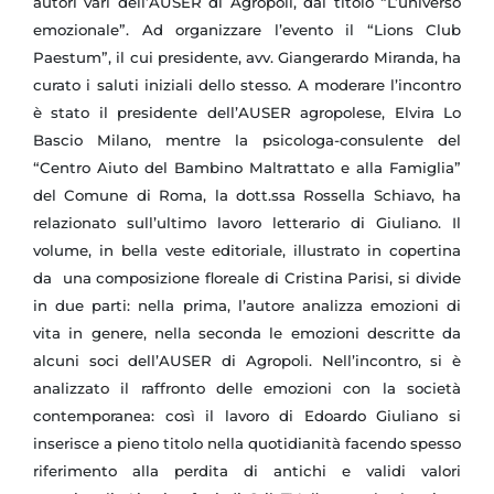
autori vari dell’AUSER di Agropoli, dal titolo “L’universo
emozionale”.
Ad organizzare l’evento il “Lions Club
Paestum”, il cui presidente, avv. Giangerardo Miranda, ha
curato i saluti iniziali dello stesso. A moderare l’incontro
è stato il presidente dell’AUSER agropolese, Elvira Lo
Bascio Milano, mentre la psicologa-consulente del
“Centro Aiuto del Bambino Maltrattato e alla Famiglia”
del Comune di Roma, la dott.ssa Rossella Schiavo, ha
relazionato sull’ultimo lavoro letterario di Giuliano. Il
volume, in bella veste editoriale, illustrato in copertina
da una composizione floreale di Cristina Parisi, si divide
in due parti: nella prima, l’autore analizza emozioni di
vita in genere, nella seconda le emozioni descritte da
alcuni soci dell’AUSER di Agropoli.
Nell’incontro, si è
analizzato il raffronto delle emozioni con la società
contemporanea: così il lavoro di Edoardo Giuliano si
inserisce a pieno titolo nella quotidianità facendo spesso
riferimento alla perdita di antichi e validi valori