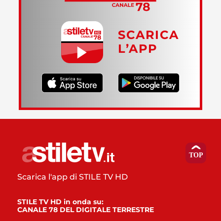
SCARICA
L’APP
Scarica l'app di STILE TV HD
STILE TV HD in onda su:
CANALE 78 DEL DIGITALE TERRESTRE