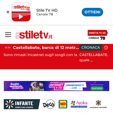
Stile TV HD
OTTIENI
Canale 78
Castellabate, barca di 12 metri resta incastrata sugli scogli: salvate 9 persone
CRONACA
15:19
trati sugli scogli con la
CASTELLABATE. Agente spintonato d
quale ...