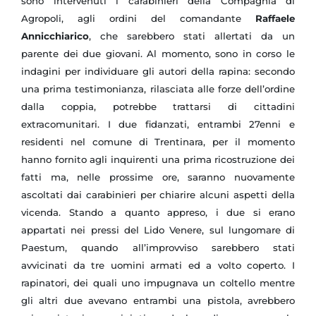
sono intervenuti i carabinieri della Compagnia di
Agropoli, agli ordini del comandante
Raffaele
Annicchiarico
, che sarebbero stati allertati da un
parente dei due giovani. Al momento, sono in corso le
indagini per individuare gli autori della rapina: secondo
una prima testimonianza, rilasciata alle forze dell’ordine
dalla coppia, potrebbe trattarsi di cittadini
extracomunitari. I due fidanzati, entrambi 27enni e
residenti nel comune di Trentinara, per il momento
hanno fornito agli inquirenti una prima ricostruzione dei
fatti ma, nelle prossime ore, saranno nuovamente
ascoltati dai carabinieri per chiarire alcuni aspetti della
vicenda. Stando a quanto appreso, i due si erano
appartati nei pressi del Lido Venere, sul lungomare di
Paestum, quando all’improvviso sarebbero stati
avvicinati da tre uomini armati ed a volto coperto. I
rapinatori, dei quali uno impugnava un coltello mentre
gli altri due avevano entrambi una pistola, avrebbero