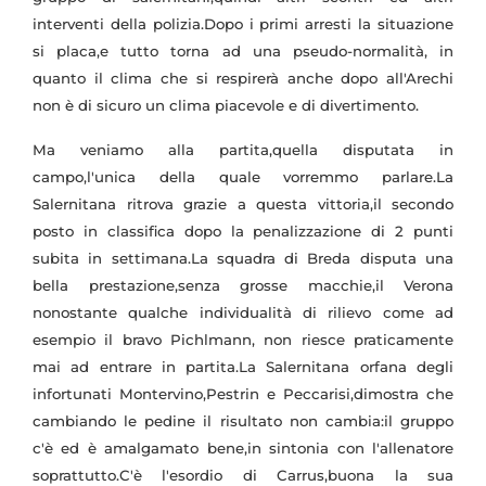
interventi della polizia.Dopo i primi arresti la situazione
si placa,e tutto torna ad una pseudo-normalità, in
quanto il clima che si respirerà anche dopo all'Arechi
non è di sicuro un clima piacevole e di divertimento.
Ma veniamo alla partita,quella disputata in
campo,l'unica della quale vorremmo parlare.La
Salernitana ritrova grazie a questa vittoria,il secondo
posto in classifica dopo la penalizzazione di 2 punti
subita in settimana.La squadra di Breda disputa una
bella prestazione,senza grosse macchie,il Verona
nonostante qualche individualità di rilievo come ad
esempio il bravo Pichlmann, non riesce praticamente
mai ad entrare in partita.La Salernitana orfana degli
infortunati Montervino,Pestrin e Peccarisi,dimostra che
cambiando le pedine il risultato non cambia:il gruppo
c'è ed è amalgamato bene,in sintonia con l'allenatore
soprattutto.C'è l'esordio di Carrus,buona la sua