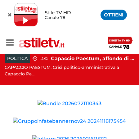
Stile TV HD
OTTIENI
Canale 78
 Campi Flegrei, nuova scossa e sciame sismico
Capaccio Paestum, affondo di Forza Italia: "Paolino è arrivato al capolinea"
POLITICA
12:02
CAPACCIO PAESTUM. Crisi politico-amministrativa a
AV
Capaccio Pa...
un