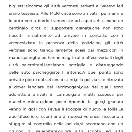
biglietti,siccome gli altrà veronesi arrivati a Salerno ieri
erano tesserati. Alle 14:30 circa sono arrivati i pulmann e
le auto con a bordo i veronesi,e ad aspettarli c'erano un
centinaio circa di supporters granata,che non sono
riusciti inizialmente ad arrivare in contatto con i
veronesi,data la presenza della polizia:poi gli ultrà
veronesi sono tranquillamente scesi dai mezzi,con in
mano spranghe ed hanno reagito alle offese verbali degli
ultrà salernitani,lanciando bottiglie e distruggendo
delle auto parcheggiate lì intorno.A quel punto sono
arrivate pietre dal settore distinti,e la polizia si è ritrovata
a dover lanciare dei lacrimogeni,due dei quali sono
addirittura arrivati in campo,gara infatti sospesa per
qualche minuto;dopo poco riprende la gara,i granata
vanno in goal con Fava,e lì scoppia di nuovo la follia.Le
due tifoserie si scontrano di nuovo,i veronesi riescono a
sfuggire al controllo della polizia,si scontrano con un
gruppo di salernitani,quindi altri scontri ed altri