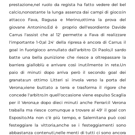
prestazione,nel ruolo da regista ha fatto vedere del bel
calcio,nonostante la lunga assenza dai campi di gioco:in
attacco Fava, Ragusa e Merino,ottima la prova del
giovane Antonino.Ed è proprio dell'esordiente Davide
Carrus l'assist che al 12' permette a Fava di realizzare
l'importante 1-0;al 24' della ripresa è ancora di Carrus il
goal in fuorigioco annullato dall'arbitro Di Paolo,il sardo
batte una bella punizione che riesce a oltrepassare la
barriera gialloblù e arrivare così inutilmente in rete.Un
paio di minuti dopo arriva però il secondo goal dei
granata:un ottimo Litteri si invola verso la porta del
Verona,viene buttato a terra e trasforma il rigore che
concede l'arbitro.In quell'occasione viene espulso Scaglia
per il Verona,e dopo dieci minuti anche Ferrari:il Verona
traballa ma riesce comunque a trovare al 49' il goal con
Esposito.Ma non c'è più tempo, e Salernitana può così
festeggiare la vittoria,anche se i festeggiamenti sono
abbastanza contenuti,nelle menti di tutti ci sono ancora