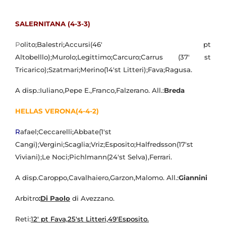
SALERNITANA (4-3-3)
P
olito;Balestri;Accursi(46' pt
Altobelllo);Murolo;Legittimo;Carcuro;Carrus (37' st
Tricarico);Szatmari;Merino(14'st Litteri);Fava;Ragusa.
A disp.:Iuliano,Pepe E.,Franco,Falzerano. All.:
Breda
HELLAS VERONA(4-4-2)
R
afael;Ceccarelli;Abbate(1'st
Cangi);Vergini;Scaglia;Vriz;Esposito;Halfredsson(17'st
Viviani);Le Noci;Pichlmann(24'st Selva),Ferrari.
A disp.Caroppo,Cavalhaiero,Garzon,Malomo. All.:
Giannini
Arbitro
:
Di Paolo
di Avezzano.
Reti:
1
2' pt Fava,25'st Litteri,49'Esposito.