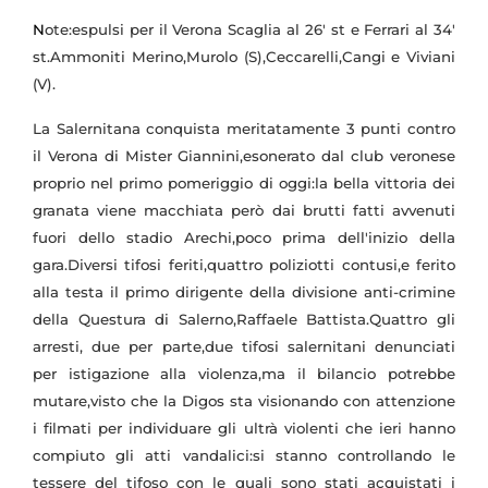
N
ote:espulsi per il Verona Scaglia al 26' st e Ferrari al 34'
st.Ammoniti Merino,Murolo (S),Ceccarelli,Cangi e Viviani
(V).
L
a Salernitana conquista meritatamente 3 punti contro
il Verona di Mister Giannini,esonerato dal club veronese
proprio nel primo pomeriggio di oggi:la bella vittoria dei
granata viene macchiata però dai brutti fatti avvenuti
fuori dello stadio Arechi,poco prima dell'inizio della
gara.Diversi tifosi feriti,quattro poliziotti contusi,e ferito
alla testa il primo dirigente della divisione anti-crimine
della Questura di Salerno,Raffaele Battista.Quattro gli
arresti, due per parte,due tifosi salernitani denunciati
per istigazione alla violenza,ma il bilancio potrebbe
mutare,visto che la Digos sta visionando con attenzione
i filmati per individuare gli ultrà violenti che ieri hanno
compiuto gli atti vandalici:si stanno controllando le
tessere del tifoso con le quali sono stati acquistati i