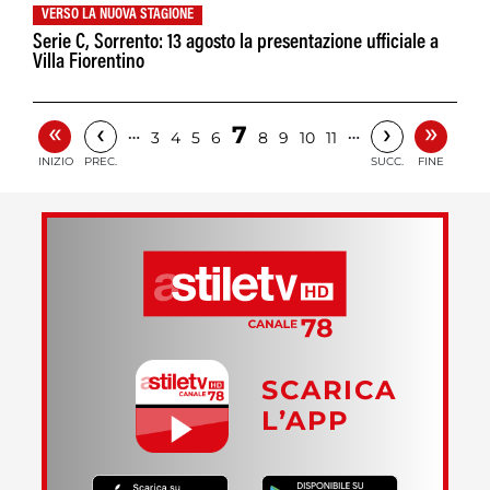
VERSO LA NUOVA STAGIONE
Serie C, Sorrento: 13 agosto la presentazione ufficiale a
Villa Fiorentino
«
»
‹
›
7
…
…
3
4
5
6
8
9
10
11
INIZIO
PREC.
SUCC.
FINE
SCARICA
L’APP