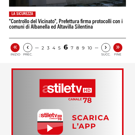
LA SICUREZZA
"Controllo del Vicinato", Prefettura firma protocolli con i
comuni di Albanella ed Altavilla Silentina
«
»
‹
›
6
…
…
2
3
4
5
7
8
9
10
INIZIO
PREC.
SUCC.
FINE
SCARICA
L’APP