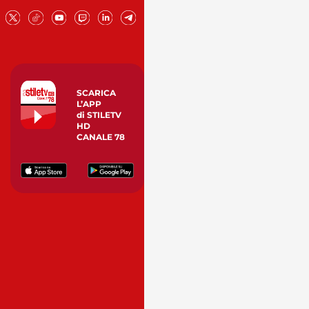
SCARICA
L’APP
di STILETV
HD
CANALE 78