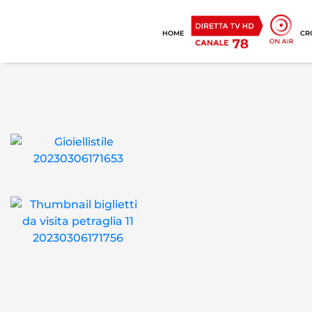
HOME
CR