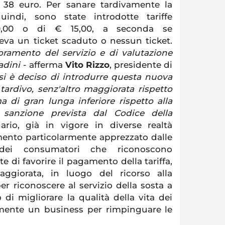
 38 euro. Per sanare tardivamente la
uindi, sono state introdotte tariffe
10,00 o di € 15,00, a seconda se
eva un ticket scaduto o nessun ticket.
ioramento del servizio e di valutazione
tadini
- afferma
Vito Rizzo
, presidente di
si è deciso di introdurre questa nuova
ardivo, senz'altro maggiorata rispetto
ma di gran lunga inferiore rispetto alla
sanzione prevista dal Codice della
rio, già in vigore in diverse realtà
mento particolarmente apprezzato dalle
 dei consumatori che riconoscono
te di favorire il pagamento della tariffa,
ggiorata, in luogo del ricorso alla
r riconoscere al servizio della sosta a
di migliorare la qualità della vita dei
mente un business per rimpinguare le