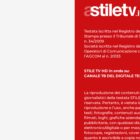
Testata iscritta nel Registro de
Stampa presso il Tribunale di 
n. 34/2009
Società iscritta nel Registro de
Operatori di Comunicazione c
l’AGCOM al n. 20133
STILE TV HD in onda su:
CANALE 78 DEL DIGITALE T
La riproduzione dei contenuti
giornalistici della testata STI
riservata. Pertanto, è vietata l
riproduzione e l’uso, anche par
testi, fotografie, contenuti au
filmati, loghi, grafiche aziendal
pubblicitarie, con qualsiasi di
elettronico/digitale o per mez
fotocopie, registrazioni, cover
quanto è ascrivibile a copia n