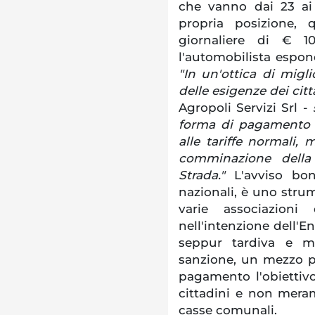
che vanno dai 23 ai
propria posizione, q
giornaliere di € 
l'automobilista espon
"In un'ottica di migl
delle esigenze dei cit
Agropoli Servizi Srl -
forma di pagamento t
alle tariffe normali, 
comminazione della 
Strada."
L'avviso bona
nazionali, è uno stru
varie associazioni
nell'intenzione dell'En
seppur tardiva e ma
sanzione, un mezzo pe
pagamento l'obiettivo 
cittadini e non mera
casse comunali.