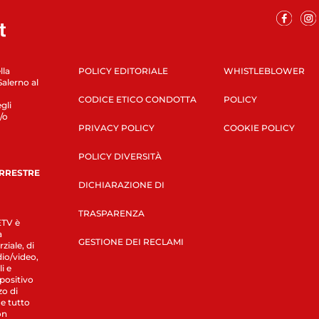
lla
POLICY EDITORIALE
WHISTLEBLOWER
Salerno al
CODICE ETICO CONDOTTA
POLICY
gli
/o
PRIVACY POLICY
COOKIE POLICY
POLICY DIVERSITÀ
ERRESTRE
DICHIARAZIONE DI
TRASPARENZA
LETV è
a
GESTIONE DEI RECLAMI
ziale, di
dio/video,
i e
spositivo
zo di
 e tutto
on