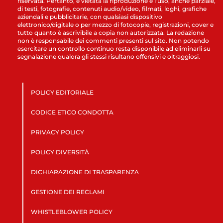
riservata. Pertanto, è vietata la riproduzione e l’uso, anche parziale,
di testi, fotografie, contenuti audio/video, filmati, loghi, grafiche
aziendali e pubblicitarie, con qualsiasi dispositivo
elettronico/digitale o per mezzo di fotocopie, registrazioni, cover e
tutto quanto è ascrivibile a copia non autorizzata. La redazione
non è responsabile dei commenti presenti sul sito. Non potendo
esercitare un controllo continuo resta disponibile ad eliminarli su
segnalazione qualora gli stessi risultano offensivi e oltraggiosi.
POLICY EDITORIALE
CODICE ETICO CONDOTTA
PRIVACY POLICY
POLICY DIVERSITÀ
DICHIARAZIONE DI TRASPARENZA
GESTIONE DEI RECLAMI
WHISTLEBLOWER POLICY