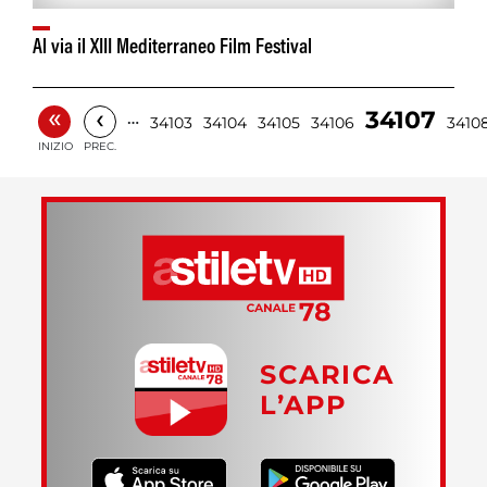
Al via il XIII Mediterraneo Film Festival
«
‹
34107
…
34103
34104
34105
34106
3410
INIZIO
PREC.
SCARICA
L’APP