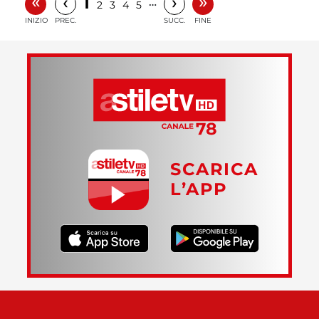
«
»
‹
›
1
…
2
3
4
5
INIZIO
PREC.
SUCC.
FINE
SCARICA
L’APP