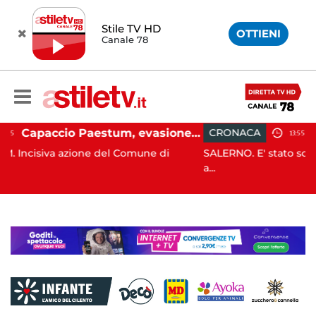
Stile TV HD
OTTIENI
Canale 78
Capaccio Paestum, evasione tassa di soggiorno: scoperte 49 strutture fantasma, elevate 132 sanzioni
CRONACA
13:55
 del Comune di
SALERNO. E' stato scoperto solo all'alba
a...