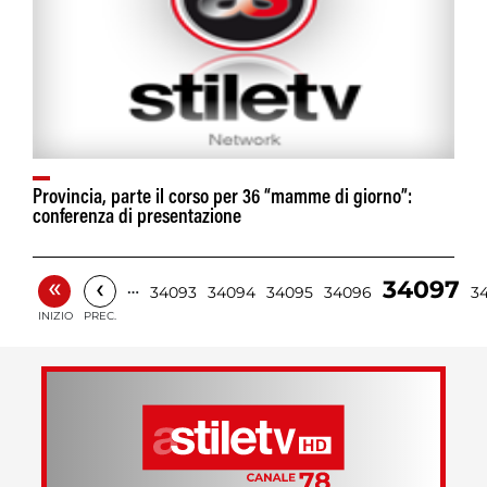
Provincia, parte il corso per 36 “mamme di giorno”:
conferenza di presentazione
«
‹
34097
…
34093
34094
34095
34096
3
INIZIO
PREC.