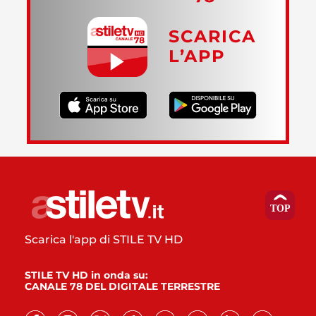
SCARICA
L’APP
Scarica l'app di STILE TV HD
STILE TV HD in onda su:
CANALE 78 DEL DIGITALE TERRESTRE