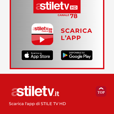
SCARICA
L’APP
Scarica l'app di STILE TV HD