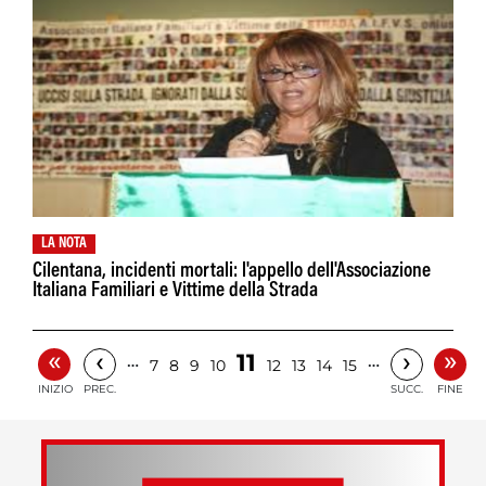
LA NOTA
Cilentana, incidenti mortali: l'appello dell'Associazione
Italiana Familiari e Vittime della Strada
«
»
‹
›
11
…
…
7
8
9
10
12
13
14
15
INIZIO
PREC.
SUCC.
FINE