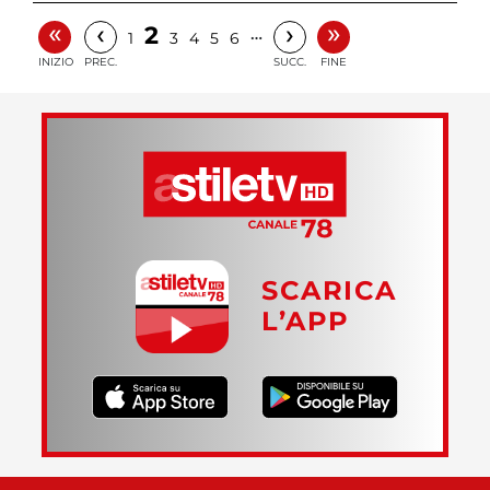
«
»
‹
›
2
…
1
3
4
5
6
INIZIO
PREC.
SUCC.
FINE
SCARICA
L’APP