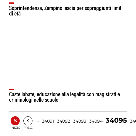
Soprintendenza, Zampino lascia per sopraggiunti limiti
di età
Castellabate, educazione alla legalità con magistrati e
criminologi nelle scuole
«
‹
34095
…
34091
34092
34093
34094
34
INIZIO
PREC.