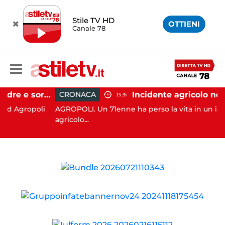
Stile TV HD
OTTIENI
Canale 78
Agropoli, botte a madre e sorella per ottenere denaro: 31enne in carcere
CRONACA
15:35
Agropoli
AGROPOLI. Un 71enne ha perso la vita in un inciden
agricolo...