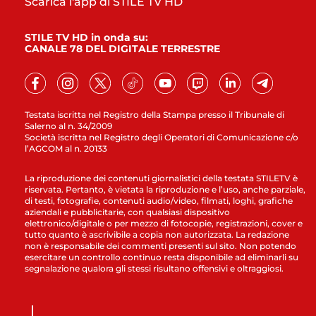
Scarica l'app di STILE TV HD
STILE TV HD in onda su:
CANALE 78 DEL DIGITALE TERRESTRE
Testata iscritta nel Registro della Stampa presso il Tribunale di
Salerno al n. 34/2009
Società iscritta nel Registro degli Operatori di Comunicazione c/o
l’AGCOM al n. 20133
La riproduzione dei contenuti giornalistici della testata STILETV è
riservata. Pertanto, è vietata la riproduzione e l’uso, anche parziale,
di testi, fotografie, contenuti audio/video, filmati, loghi, grafiche
aziendali e pubblicitarie, con qualsiasi dispositivo
elettronico/digitale o per mezzo di fotocopie, registrazioni, cover e
tutto quanto è ascrivibile a copia non autorizzata. La redazione
non è responsabile dei commenti presenti sul sito. Non potendo
esercitare un controllo continuo resta disponibile ad eliminarli su
segnalazione qualora gli stessi risultano offensivi e oltraggiosi.