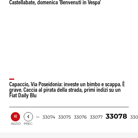
Castellabate, domenica 'Benvenuti in Vespa'
Capaccio, Via Poseidonia: investe un bimbo e scappa. È
grave. Caccia al pirata della strada, primi indizi su un
Fiat Daily Blu
«
‹
33078
…
33074
33075
33076
33077
33
INIZIO
PREC.