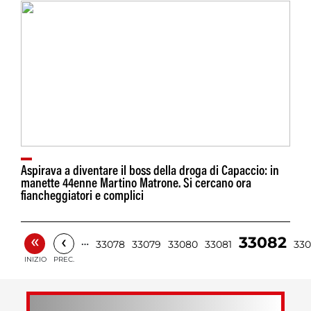
Aspirava a diventare il boss della droga di Capaccio: in
manette 44enne Martino Matrone. Si cercano ora
fiancheggiatori e complici
«
‹
33082
…
33078
33079
33080
33081
33
INIZIO
PREC.