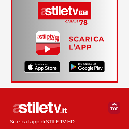
SCARICA
L’APP
Scarica l'app di STILE TV HD