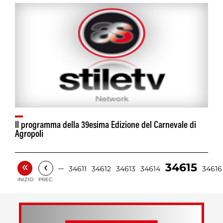
Il programma della 39esima Edizione del Carnevale di
Agropoli
«
‹
34615
…
34611
34612
34613
34614
34616
INIZIO
PREC.