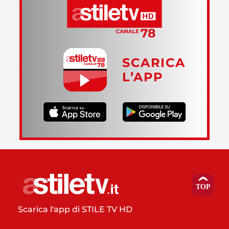
SCARICA
L’APP
Scarica l'app di STILE TV HD