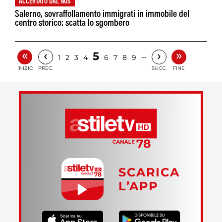
ACCERTATO DAL NOS
Salerno, sovraffollamento immigrati in immobile del
centro storico: scatta lo sgombero
«
»
‹
›
5
…
1
2
3
4
6
7
8
9
INIZIO
PREC.
SUCC.
FINE
SCARICA
L’APP