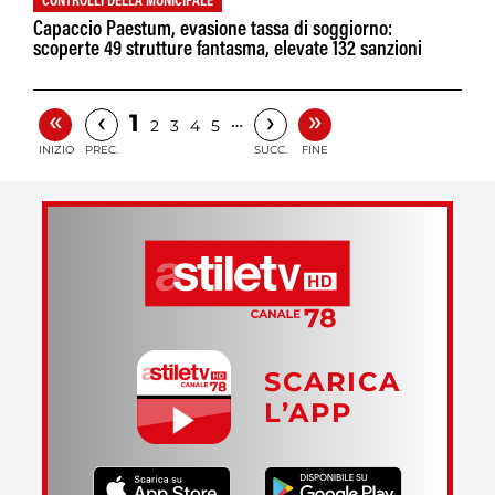
CONTROLLI DELLA MUNICIPALE
Capaccio Paestum, evasione tassa di soggiorno:
scoperte 49 strutture fantasma, elevate 132 sanzioni
«
»
‹
›
1
…
2
3
4
5
INIZIO
PREC.
SUCC.
FINE
SCARICA
L’APP