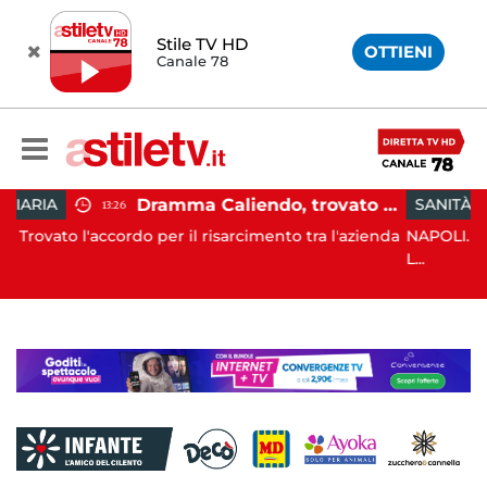
Stile TV HD
OTTIENI
Canale 78
Dramma Caliendo, trovato accordo sul risarcimento tra famiglia e "Monaldi"
SANITÀ
16:37
r il risarcimento tra l'azienda
NAPOLI. Si è svolto questa matti
L...