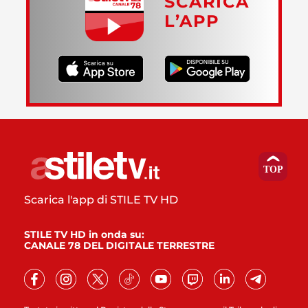
SCARICA
L’APP
Scarica l'app di STILE TV HD
STILE TV HD in onda su:
CANALE 78 DEL DIGITALE TERRESTRE