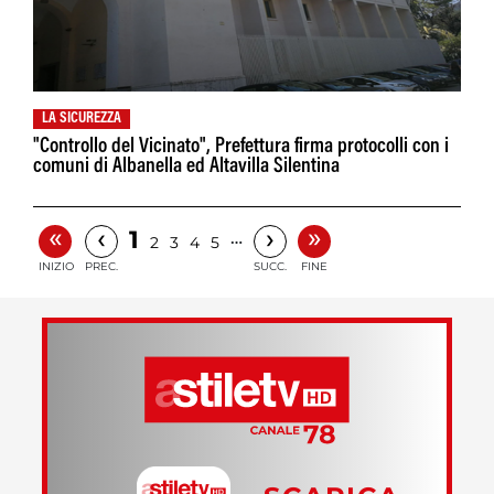
LA SICUREZZA
"Controllo del Vicinato", Prefettura firma protocolli con i
comuni di Albanella ed Altavilla Silentina
«
»
‹
›
1
…
2
3
4
5
INIZIO
PREC.
SUCC.
FINE