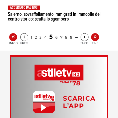
ACCERTATO DAL NOS
Salerno, sovraffollamento immigrati in immobile del
centro storico: scatta lo sgombero
«
»
‹
›
5
…
1
2
3
4
6
7
8
9
INIZIO
PREC.
SUCC.
FINE
SCARICA
L’APP