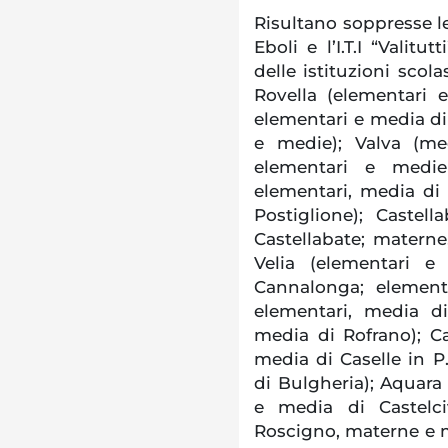
Risultano soppresse le
Eboli e l’I.T.I “Valit
delle istituzioni scol
Rovella (elementari 
elementari e media di
e medie); Valva (me
elementari e medie 
elementari, media di
Postiglione); Castel
Castellabate; materne
Velia (elementari e
Cannalonga; element
elementari, media d
media di Rofrano); Ca
media di Caselle in P
di Bulgheria); Aquara
e media di Castelci
Roscigno, materne e 