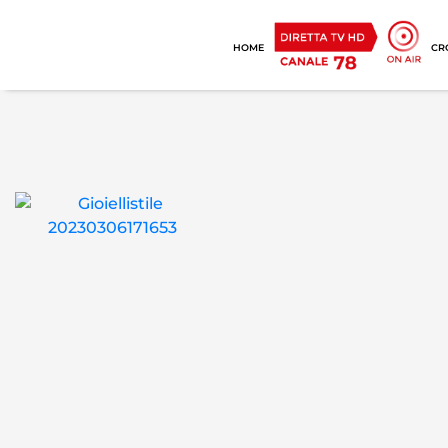
HOME
CR