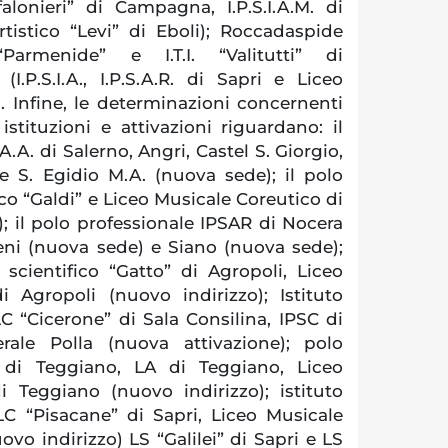
onieri” di Campagna, I.P.S.I.A.M. di
istico “Levi” di Eboli); Roccadaspide
“Parmenide” e I.T.I. “Valitutti” di
I.P.S.I.A., I.P.S.A.R. di Sapri e Liceo
). Infine, le determinazioni concernenti
 istituzioni e attivazioni riguardano: il
A.A. di Salerno, Angri, Castel S. Giorgio,
e S. Egidio M.A. (nuova sede); il polo
ico “Galdi” e Liceo Musicale Coreutico di
; il polo professionale IPSAR di Nocera
reni (nuova sede) e Siano (nuova sede);
 scientifico “Gatto” di Agropoli, Liceo
i Agropoli (nuovo indirizzo); Istituto
C “Cicerone” di Sala Consilina, IPSC di
rale Polla (nuova attivazione); polo
” di Teggiano, LA di Teggiano, Liceo
i Teggiano (nuovo indirizzo); istituto
LC “Pisacane” di Sapri, Liceo Musicale
ovo indirizzo) LS “Galilei” di Sapri e LS