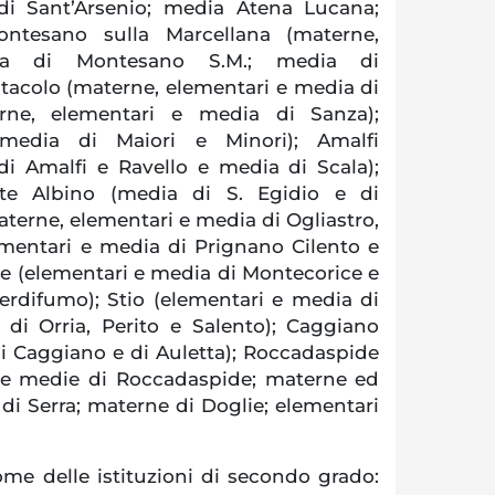
di Sant’Arsenio; media Atena Lucana;
ntesano sulla Marcellana (materne,
ia di Montesano S.M.; media di
tacolo (materne, elementari e media di
rne, elementari e media di Sanza);
 media di Maiori e Minori); Amalfi
di Amalfi e Ravello e media di Scala);
te Albino (media di S. Egidio e di
aterne, elementari e media di Ogliastro,
ementari e media di Prignano Cilento e
ce (elementari e media di Montecorice e
Perdifumo); Stio (elementari e media di
 di Orria, Perito e Salento); Caggiano
i Caggiano e di Auletta); Roccadaspide
 e medie di Roccadaspide; materne ed
di Serra; materne di Doglie; elementari
me delle istituzioni di secondo grado: