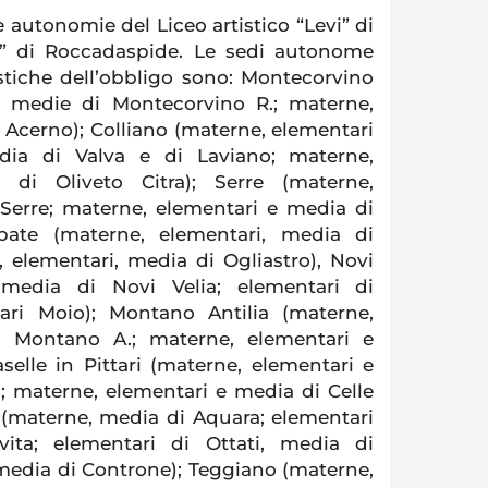
 autonomie del Liceo artistico “Levi” di
utti” di Roccadaspide. Le sedi autonome
astiche dell’obbligo sono: Montecorvino
e medie di Montecorvino R.; materne,
 Acerno); Colliano (materne, elementari
dia di Valva e di Laviano; materne,
di Oliveto Citra); Serre (materne,
 Serre; materne, elementari e media di
labate (materne, elementari, media di
, elementari, media di Ogliastro), Novi
 media di Novi Velia; elementari di
ari Moio); Montano Antilia (materne,
i Montano A.; materne, elementari e
selle in Pittari (materne, elementari e
.; materne, elementari e media di Celle
 (materne, media di Aquara; elementari
vita; elementari di Ottati, media di
media di Controne); Teggiano (materne,