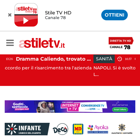
Stile TV HD
OTTIENI
Canale 78
Dramma Caliendo, trovato accordo sul risarcimento tra famiglia e "Monaldi"
SANITÀ
16:37
cimento tra l'azienda
NAPOLI. Si è svolto questa mattina, presso
L...