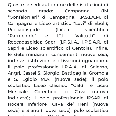
Queste le sedi autonome delle istituzioni di
secondo grado: Campagna (IM
“Gonfalonieri” di Campagna, I.P.S.I.A.M. di
Campagna e Liceo artistico “Levi” di Eboli);
Roccadaspide (Liceo scientifico
“Parmenide” e I.T.I. “Valitutti” di
Roccadaspide); Sapri (I.P.S.I.A., I.P.S.A.R. di
Sapri e Liceo scientifico di Centola). Infine,
le determinazioni concernenti nuove sedi,
indirizzi, istituzioni e attivazioni riguardano:
il polo professionale I.P.A.A. di Salerno,
Angri, Castel S. Giorgio, Battipaglia, Gromola
e S. Egidio M.A. (nuova sede); il polo
scolastico Liceo classico “Galdi” e Liceo
Musicale Coreutico di Cava (nuovo
indirizzo); il polo professionale IPSAR di
Nocera Inferiore, Cava de’Tirreni (nuova
sede) e Siano (nuova sede); polo scolastico