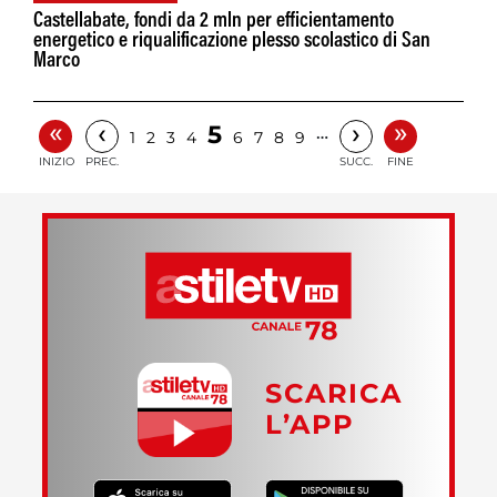
Castellabate, fondi da 2 mln per efficientamento
energetico e riqualificazione plesso scolastico di San
Marco
«
»
‹
›
5
…
1
2
3
4
6
7
8
9
INIZIO
PREC.
SUCC.
FINE
SCARICA
L’APP