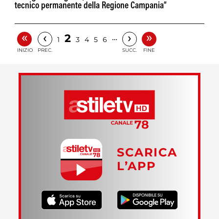
tecnico permanente della Regione Campania”
«
»
‹
›
2
…
1
3
4
5
6
INIZIO
PREC.
SUCC.
FINE
SCARICA
L’APP