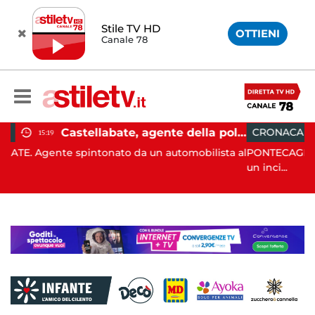
Stile TV HD
OTTIENI
Canale 78
Castellabate, agente della polizia locale aggredito per una multa: turista denunciato
CRONACA
09:53
o da un automobilista al
PONTECAGNANO. Stamattina dopo le 8
un inci...