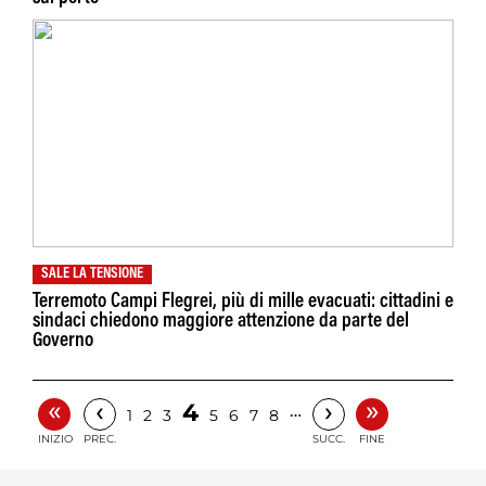
SALE LA TENSIONE
Terremoto Campi Flegrei, più di mille evacuati: cittadini e
sindaci chiedono maggiore attenzione da parte del
Governo
«
»
‹
›
4
…
1
2
3
5
6
7
8
INIZIO
PREC.
SUCC.
FINE