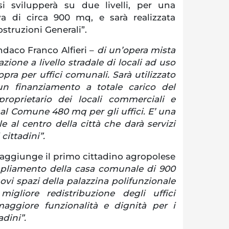
i svilupperà su due livelli, per una
va di circa 900 mq, e sarà realizzata
struzioni Generali”.
indaco Franco Alfieri –
di un’opera mista
zione a livello stradale di locali ad uso
pra per uffici comunali. Sarà utilizzato
un finanziamento a totale carico del
proprietario dei locali commerciali e
al Comune 480 mq per gli uffici. E’ una
 al centro della città che darà servizi
cittadini”.
aggiunge il primo cittadino agropolese
mpliamento della casa comunale di 900
vi spazi della palazzina polifunzionale
igliore redistribuzione degli uffici
ggiore funzionalità e dignità per i
adini”.