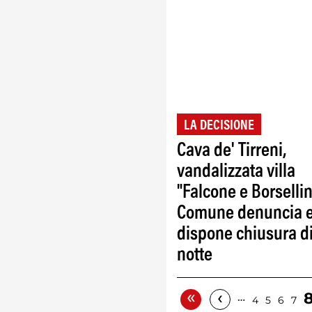
LA DECISIONE
Cava de' Tirreni,
vandalizzata villa
"Falcone e Borsellin
Comune denuncia 
dispone chiusura d
notte
«
‹
…
4
5
6
7