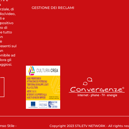
a
GESTIONE DEI RECLAMI
ziale, di
dio/video,
i e
spositivo
zo di
 e tutto
on
 è
esenti sul
un
nibile ad
ora gli
aggiosi.
nso Stile -
Copyright 2023 STILETV NETWORK - All rights rese