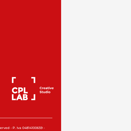
rved - P. Iva 04814100659 -