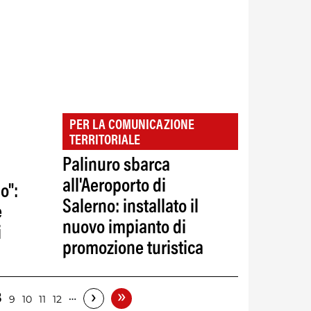
PER LA COMUNICAZIONE
TERRITORIALE
Palinuro sbarca
all'Aeroporto di
o":
Salerno: installato il
e
nuovo impianto di
i
promozione turistica
»
›
8
…
9
10
11
12