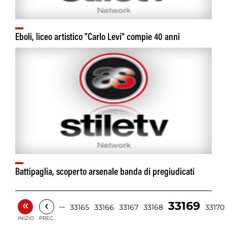
Eboli, liceo artistico "Carlo Levi" compie 40 anni
Battipaglia, scoperto arsenale banda di pregiudicati
«
‹
33169
…
33165
33166
33167
33168
33170
INIZIO
PREC.