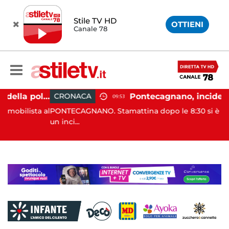
Stile TV HD
OTTIENI
Canale 78
Castellabate, agente della polizia locale aggredito per una multa: turista denunciato
Pontecagnano, incidente in autostrada: 5 giovani feriti
CRONACA
09:53
a al
PONTECAGNANO. Stamattina dopo le 8:30 si è verificato
un inci...