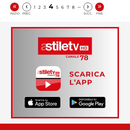
«
»
‹
›
4
…
1
2
3
5
6
7
8
INIZIO
PREC.
SUCC.
FINE
SCARICA
L’APP