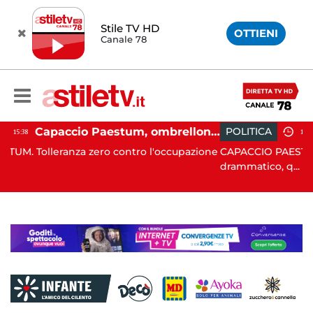
Stile TV HD
OTTIENI
Canale 78
Capaccio Paestum, ombrellone selvaggio: blitz della Municipale, sgomberate tutte le spiagge libere
POLITICA
19:43
o l'occupazione
CAPACCIO PAESTUM. È stato un Consiglio com
drammatico, q...