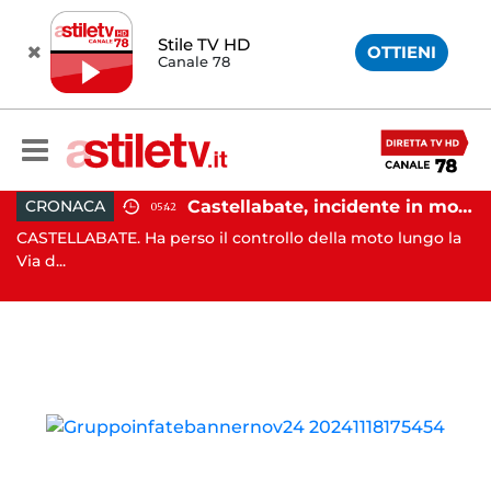
Stile TV HD
OTTIENI
Canale 78
Castellabate, incidente in moto: 27enne in ospedale
CRONACA
05:42
. Ha perso il controllo della moto lungo la
AMALFI. Nel pome
antista...