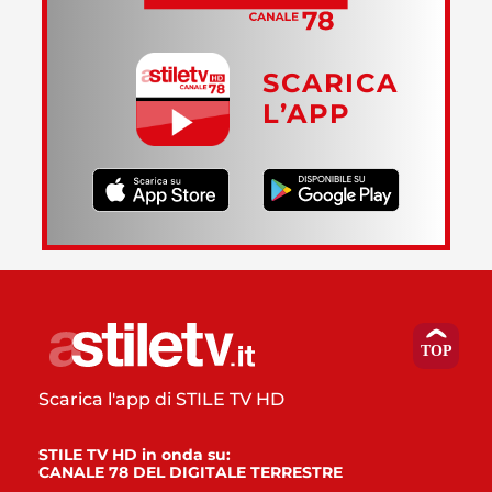
SCARICA
L’APP
Scarica l'app di STILE TV HD
STILE TV HD in onda su:
CANALE 78 DEL DIGITALE TERRESTRE