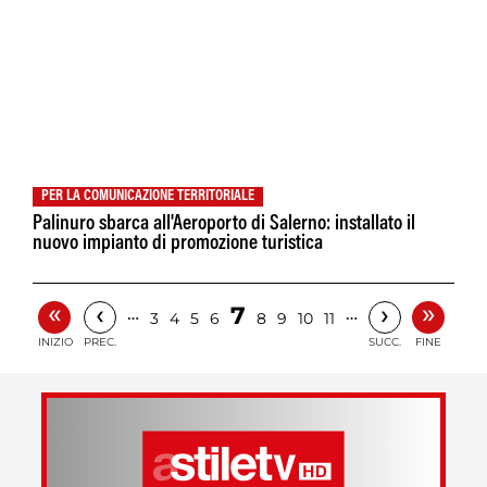
PER LA COMUNICAZIONE TERRITORIALE
Palinuro sbarca all'Aeroporto di Salerno: installato il
nuovo impianto di promozione turistica
«
»
‹
›
7
…
…
3
4
5
6
8
9
10
11
INIZIO
PREC.
SUCC.
FINE