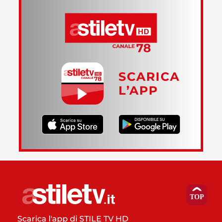
SCARICA
L’APP
Scarica l'app di STILE TV HD