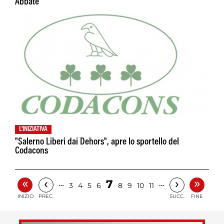
Abbate
L'INIZIATIVA
"Salerno Liberi dai Dehors", apre lo sportello del
Codacons
«
»
‹
›
7
…
…
3
4
5
6
8
9
10
11
INIZIO
PREC.
SUCC.
FINE