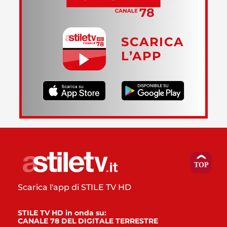
SCARICA
L’APP
Scarica l'app di STILE TV HD
STILE TV HD in onda su:
CANALE 78 DEL DIGITALE TERRESTRE