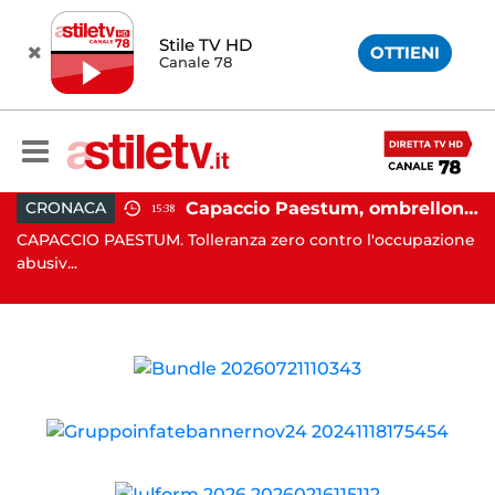
Stile TV HD
OTTIENI
Canale 78
 in moto nella notte: 19enne in prognosi riservata
Capaccio Paestum, ombrellone selvaggio: blitz della Municipale, sgomberate tutte le spiagge libere
CRONACA
15:38
in
CAPACCIO PAESTUM. Tolleranza zero contro l'occupazione
C
abusiv...
dr