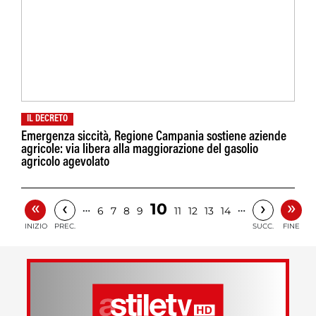
IL DECRETO
Emergenza siccità, Regione Campania sostiene aziende
agricole: via libera alla maggiorazione del gasolio
agricolo agevolato
«
»
‹
›
10
…
…
6
7
8
9
11
12
13
14
INIZIO
PREC.
SUCC.
FINE