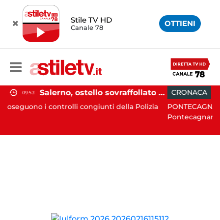
Stile TV HD
OTTIENI
Canale 78
Salerno, ostello sovraffollato nel centro storico: maxi sanzione e trasferimento ospiti
CRONACA
10:09
ntrolli congiunti della Polizia
PONTECAGNANO. Incidente str
Pontecagnano...