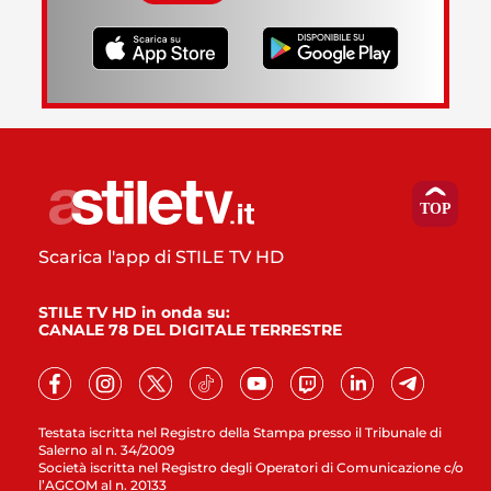
Scarica l'app di STILE TV HD
STILE TV HD in onda su:
CANALE 78 DEL DIGITALE TERRESTRE
Testata iscritta nel Registro della Stampa presso il Tribunale di
Salerno al n. 34/2009
Società iscritta nel Registro degli Operatori di Comunicazione c/o
l’AGCOM al n. 20133