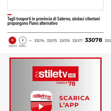
Tagli trasporti in provincia di Salerno, sindaci cilentani
propongono Piano alternativo
«
‹
33078
…
33074
33075
33076
33077
33
INIZIO
PREC.
SCARICA
L’APP