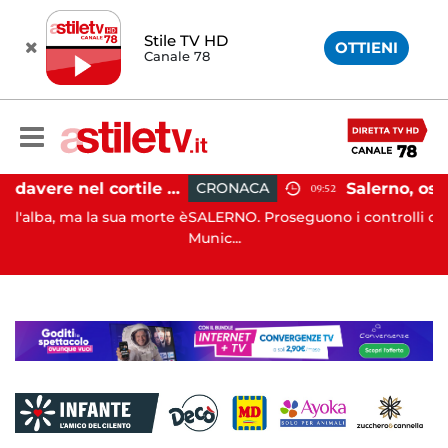
Stile TV HD
OTTIENI
Canale 78
Salerno, cadavere nel cortile di un palazzo: indaga la Polizia
CRONACA
09:52
la sua morte è
SALERNO. Proseguono i controlli congiunti della 
Munic...