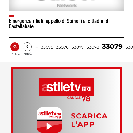
Emergenza rifiuti, appello di Spinelli ai cittadini di
Castellabate
«
‹
33079
…
33075
33076
33077
33078
33
INIZIO
PREC.
SCARICA
L’APP