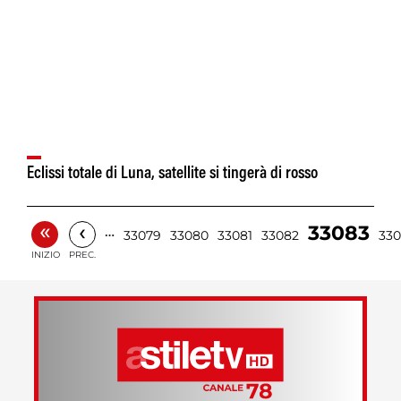
Eclissi totale di Luna, satellite si tingerà di rosso
«
‹
33083
…
33079
33080
33081
33082
33
INIZIO
PREC.