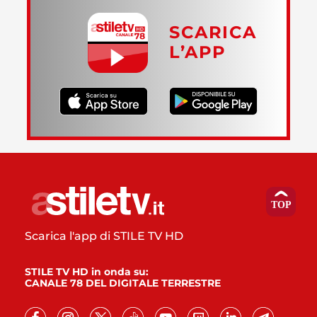
SCARICA
L’APP
Scarica l'app di STILE TV HD
STILE TV HD in onda su:
CANALE 78 DEL DIGITALE TERRESTRE