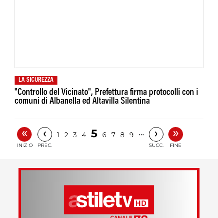
LA SICUREZZA
"Controllo del Vicinato", Prefettura firma protocolli con i
comuni di Albanella ed Altavilla Silentina
«
»
‹
›
5
…
1
2
3
4
6
7
8
9
INIZIO
PREC.
SUCC.
FINE