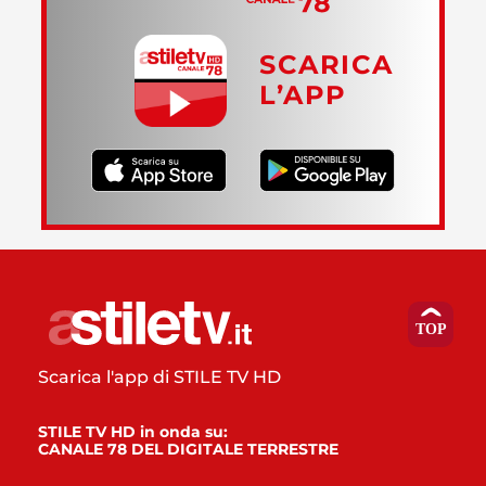
SCARICA
L’APP
Scarica l'app di STILE TV HD
STILE TV HD in onda su:
CANALE 78 DEL DIGITALE TERRESTRE